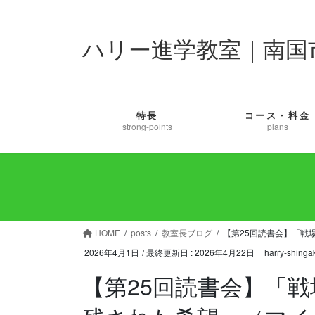
コ
ナ
ン
ビ
ハリー進学教室｜南国
テ
ゲ
ン
ー
ツ
シ
に
ョ
移
ン
特長
コース・料金
動
に
strong-points
plans
移
動
HOME
posts
教室長ブログ
【第25回読書会】「戦
2026年4月1日
/ 最終更新日 :
2026年4月22日
harry-shinga
【第25回読書会】「