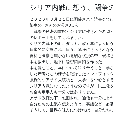
シリア内戦に想う、闘争
２０２６年３月２１日に開催された読書会で
塾生のHさんのお母さんが、
「戦場の秘密図書館～シリアに残された希望
のレポートをしてくれました。
シリア内戦下の町、ダラヤ。政府軍により町
日常的に空爆され、日々、危険にさらされな
食料も医療も届かない過酷な状況の中、破壊
本を救出し、地下に秘密図書館を作った。
本を読むこと、本について語り合うこと、学
した若者たちの様子を記録したノン・フィク
強権的なアサド大統領と、大学生を中心とす
シリア内戦になったようなのですが、民主化
お金も軍事力も十分ではありません。
アサド政権の下、包囲され、通信も十分にと
自分たちの主張を伝えようと、英語など、必
そうして、世界を味方につければ、自分たち