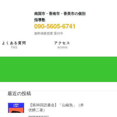
南国市・香南市・香美市の個別
指導塾
090-5605-6741
無料体験授業 受付中
よくある質問
アクセス
FaQ
access
最近の投稿
【第36回読書会】「山椒魚」（井
伏鱒二著）
2026年8月2日