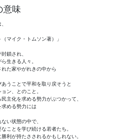
の意味
は、
～（マイク・トムソン著）」
が封鎖され、
がら生きる人々。
された家やがれきの中から
びあうことで平和を取り戻そうと
ション、とのこと。
る民主化を求める勢力がぶつかって、
を求める勢力には
れない状態の中で、
要なことを学び続ける若者たち。
に勝利が持たさされるかもしれない。