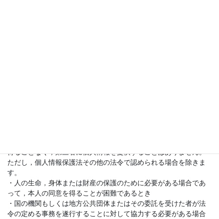
閲覧を行っていただくため
・有料サービスにおいて，お客様に利用料金を請求するため
・上記の利用目的に付随する目的
第4条（利用目的の変更）
当教室は，利用目的が変更前と関連性を有すると合理的に認めら
れる場合に限り，個人情報の利用目的を変更するものとします。
利用目的の変更を行った場合には，変更後の目的について，当教
室所定の方法により、お客様に通知し，または本ウェブサイト上
に公表するものとします。
第5条（個人情報の第三者提供）
当教室は，次に掲げる場合を除いて，あらかじめお客様の同意を
得ることなく，第三者に個人情報を提供することはありません。
ただし，個人情報保護法その他の法令で認められる場合を除きま
す。
・人の生命，身体または財産の保護のために必要がある場合であ
って，本人の同意を得ることが困難であるとき
・国の機関もしくは地方公共団体またはその委託を受けた者が法
令の定める事務を遂行することに対して協力する必要がある場合