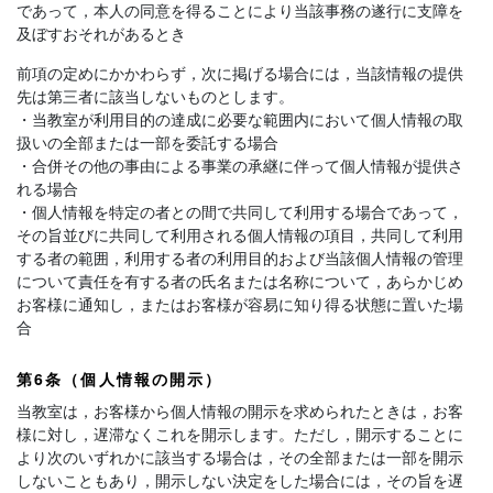
であって，本人の同意を得ることにより当該事務の遂行に支障を
及ぼすおそれがあるとき
前項の定めにかかわらず，次に掲げる場合には，当該情報の提供
先は第三者に該当しないものとします。
・当教室が利用目的の達成に必要な範囲内において個人情報の取
扱いの全部または一部を委託する場合
・合併その他の事由による事業の承継に伴って個人情報が提供さ
れる場合
・個人情報を特定の者との間で共同して利用する場合であって，
その旨並びに共同して利用される個人情報の項目，共同して利用
する者の範囲，利用する者の利用目的および当該個人情報の管理
について責任を有する者の氏名または名称について，あらかじめ
お客様に通知し，またはお客様が容易に知り得る状態に置いた場
合
第6条（個人情報の開示）
当教室は，お客様から個人情報の開示を求められたときは，お客
様に対し，遅滞なくこれを開示します。ただし，開示することに
より次のいずれかに該当する場合は，その全部または一部を開示
しないこともあり，開示しない決定をした場合には，その旨を遅